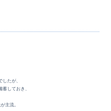
。
でしたが、
備蓄しておき、
法が主流。