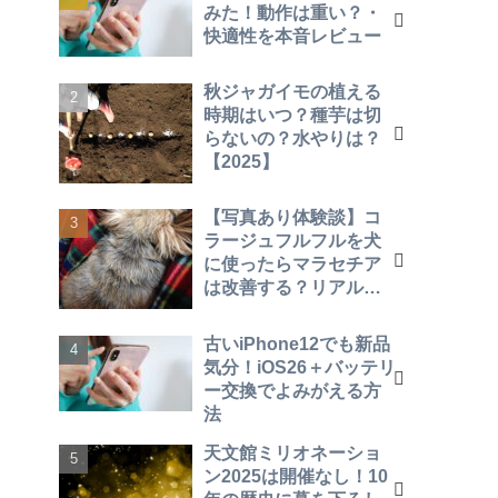
みた！動作は重い？・
快適性を本音レビュー
秋ジャガイモの植える
時期はいつ？種芋は切
らないの？水やりは？
【2025】
【写真あり体験談】コ
ラージュフルフルを犬
に使ったらマラセチア
は改善する？リアルな
効果を報告！
古いiPhone12でも新品
気分！iOS26＋バッテリ
ー交換でよみがえる方
法
天文館ミリオネーショ
ン2025は開催なし！10