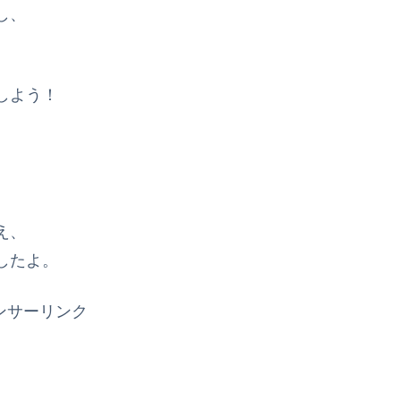
し、
しよう！
え、
したよ。
ンサーリンク