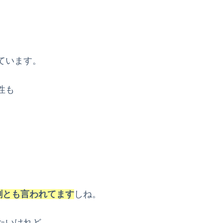
ています。
性も
割とも言われてます
しね。
たいけれど、