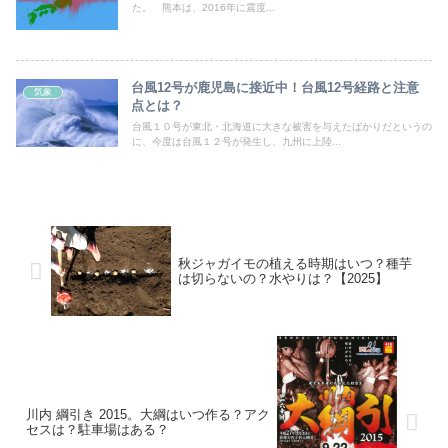
た。 熊本は、2016年に震度...
台風12号が鹿児島に接近中！台風12号経路と注意
気象
点とは？
台風１０号が東北・北海道に大きな被害を与えたばかりだというの
に、今度は台風１２号が発生し、九州に上陸...
秋ジャガイモの植える時期はいつ？種芋
は切らないの？水やりは？【2025】
川内 綱引き 2015。大綱はいつ作る？アク
セスは？駐車場はある？