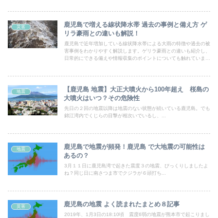
鹿児島で増える線状降水帯 過去の事例と備え方 ゲ
災害
リラ豪雨との違いも解説！
鹿児島で近年増加している線状降水帯による大雨の特徴や過去の被
害事例をわかりやすく解説します。ゲリラ豪雨との違いも紹介し、
日常的にできる備えや情報収集のポイントについても触れていま
す。安心して暮らすための防災知識を身につけましょう。
【鹿児島 地震】大正大噴火から100年超え 桜島の
地震
大噴火はいつ？その危険性
先日の２回の地震以降は地震のない状態が続いている鹿児島。でも
錦江湾内でくじらの目撃が相次いでいるし、...
鹿児島で地震が頻発！鹿児島 で大地震の可能性は
地震
あるの？
3月１１日に鹿児島湾で起きた震度３の地震、びっくりしましたよ
ね？同じ日に南さつま市でクジラが６頭打ち...
鹿児島の地震 よく読まれたまとめ８記事
災害
2019年、1月3日の18:10頃 震度6弱の地震が熊本市で起こりまし