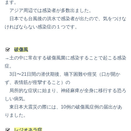
ます。
アジア周辺では感染者が多数出ました。
日本でも台風後の洪水で感染者が出たので、気をつけな
ければならない感染症の１つです。
破傷風
→土の中に常在する破傷風菌に感染することで起こる感染
症。
3日〜21日間の潜伏期後、嚥下困難や痙笑（口が開か
ず、表情筋が痙攣すること）の
局所的な症状に始まり、神経麻痺が全身に移行する恐ろ
しい病気。
東日本大震災の際には、10例の破傷風症例の届出があ
りました。
レジオネラ症