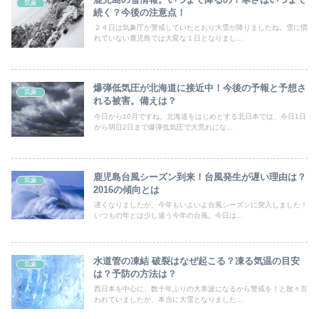
気象
続く？今後の注意点！
２４日は気象庁が警戒していたとおり大雪が降りましたね。雪に慣
れていない鹿児島では大変な１日となりまし...
爆弾低気圧が北海道に接近中！今後の予報と予想さ
気象
れる被害。備えは？
今日から10月ですね。北海道をはじめとする北日本では、今日1日
から明日2日まで爆弾低気圧で大荒れにな...
鹿児島台風シーズン到来！台風発生が遅い理由は？
気象
2016の傾向とは
遅くなりましたが、今年もいよいよ台風シーズンに突入しました！
いつもの年とは少し違う今年の台風。今日は...
水道管の凍結 破裂はなぜ起こる？凍る気温の目安
気象
は？予防の方法は？
西日本を中心に、数十年ぶりの大寒波になるから警戒を！と散々言
われていましたが、本当に大雪となりました...