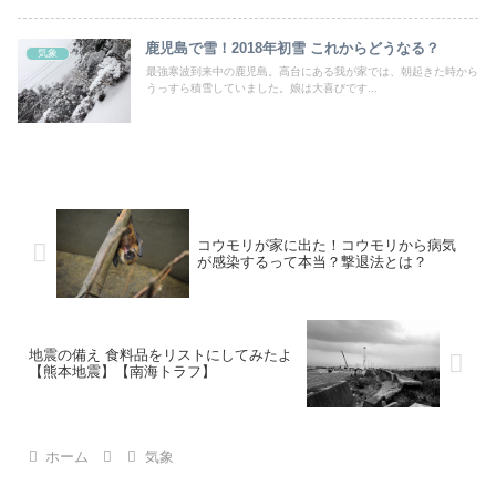
鹿児島で雪！2018年初雪 これからどうなる？
気象
最強寒波到来中の鹿児島。高台にある我が家では、朝起きた時から
うっすら積雪していました。娘は大喜びです...
コウモリが家に出た！コウモリから病気
が感染するって本当？撃退法とは？
地震の備え 食料品をリストにしてみたよ
【熊本地震】【南海トラフ】
ホーム
気象