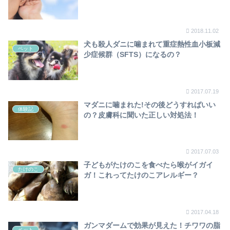
2018.11.02
犬も殺人ダニに噛まれて重症熱性血小板減
ペット
少症候群（SFTS）になるの？
2017.07.19
マダニに噛まれた!その後どうすればいい
体験記
の？皮膚科に聞いた正しい対処法！
2017.07.03
子どもがたけのこを食べたら喉がイガイ
たけのこ
ガ！これってたけのこアレルギー？
2017.04.18
ガンマダームで効果が見えた！チワワの脂
ペット