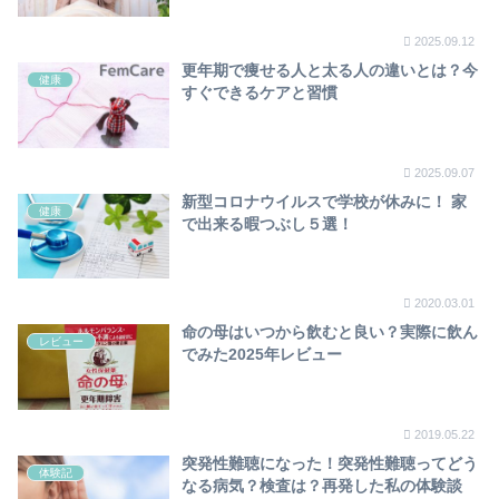
2025.09.12
更年期で痩せる人と太る人の違いとは？今
健康
すぐできるケアと習慣
2025.09.07
新型コロナウイルスで学校が休みに！ 家
健康
で出来る暇つぶし５選！
2020.03.01
命の母はいつから飲むと良い？実際に飲ん
レビュー
でみた2025年レビュー
2019.05.22
突発性難聴になった！突発性難聴ってどう
体験記
なる病気？検査は？再発した私の体験談