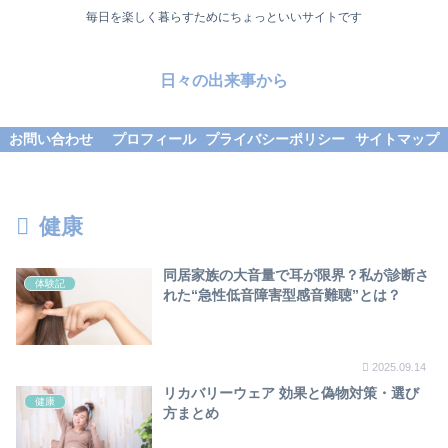
毎日を楽しく暮らすためにちょっといいサイトです
日々の出来事から
お問い合わせ
プロフィール
プライバシーポリシー
サイトマップ
健康
同居家族の大音量で耳が限界？私が診断さ
体験記
れた“急性低音障害型感音難聴”とは？
2025.09.14
リカバリーウェア 効果と偽物対策・選び
健康
方まとめ