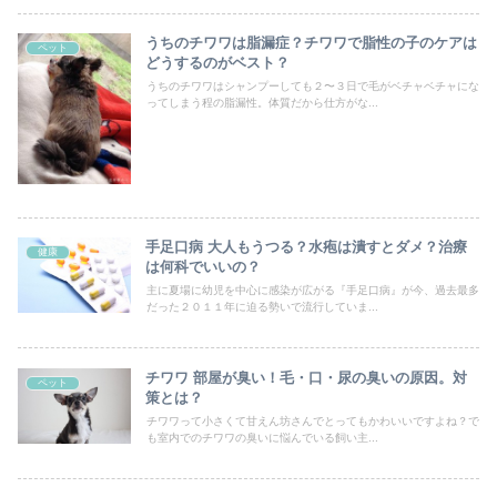
うちのチワワは脂漏症？チワワで脂性の子のケアは
ペット
どうするのがベスト？
うちのチワワはシャンプーしても２〜３日で毛がベチャベチャにな
ってしまう程の脂漏性。体質だから仕方がな...
手足口病 大人もうつる？水疱は潰すとダメ？治療
健康
は何科でいいの？
主に夏場に幼児を中心に感染が広がる『手足口病』が今、過去最多
だった２０１１年に迫る勢いで流行していま...
チワワ 部屋が臭い！毛・口・尿の臭いの原因。対
ペット
策とは？
チワワって小さくて甘えん坊さんでとってもかわいいですよね？で
も室内でのチワワの臭いに悩んでいる飼い主...