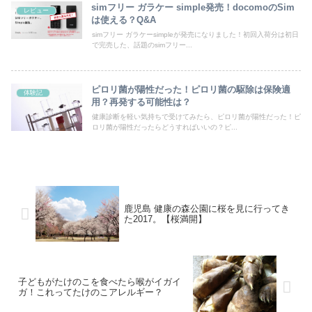
simフリー ガラケー simple発売！docomoのSim
レビュー
は使える？Q&A
simフリー ガラケーsimpleが発売になりました！初回入荷分は初日
で完売した、話題のsimフリー...
ピロリ菌が陽性だった！ピロリ菌の駆除は保険適
体験記
用？再発する可能性は？
健康診断を軽い気持ちで受けてみたら、ピロリ菌が陽性だった！ピ
ロリ菌が陽性だったらどうすればいいの？ピ...
鹿児島 健康の森公園に桜を見に行ってき
た2017。【桜満開】
子どもがたけのこを食べたら喉がイガイ
ガ！これってたけのこアレルギー？