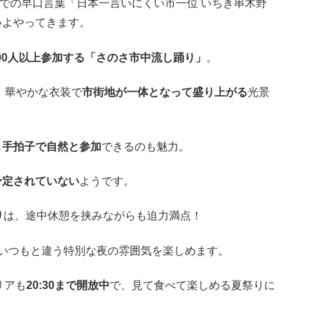
」での早口言葉「日本一言いにくい市一位 いちき串木野
いよやってきます。
000人以上参加する「さのさ市中流し踊り」
。
、華やかな衣装で
市街地が一体となって盛り上がる
光景
も
手拍子で自然と参加
できるのも魅力。
予定されていない
ようです。
り
は、途中休憩を挟みながらも迫力満点！
いつもと違う特別な夜の雰囲気を楽しめます。
リアも
20:30まで開放中
で、見て食べて楽しめる夏祭りに