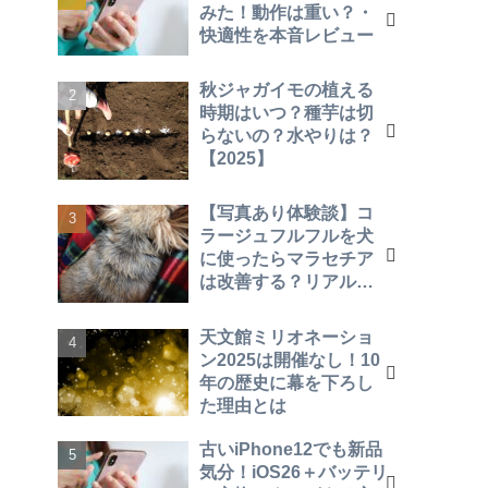
みた！動作は重い？・
快適性を本音レビュー
秋ジャガイモの植える
時期はいつ？種芋は切
らないの？水やりは？
【2025】
【写真あり体験談】コ
ラージュフルフルを犬
に使ったらマラセチア
は改善する？リアルな
効果を報告！
天文館ミリオネーショ
ン2025は開催なし！10
年の歴史に幕を下ろし
た理由とは
古いiPhone12でも新品
気分！iOS26＋バッテリ