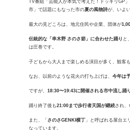
TV番組「芸能人が本気で考えた！ドッキリGP
市」で話題にもなった市の
夏の風物詩
が、いよ
最大の見どころは、地元住民や企業、団体が
1,
伝統的な「串木野 さのさ節」に合わせた踊り
と
は圧巻です。
子どもから大人まで楽しめる演目が多く、観客
なお、以前のような花火の打ち上げは、
今年は
ですが、
18:30〜19:43に開催される市中流し踊
踊り終了後も
21:00まで歩行者天国が継続
され、
また、「
さのさGENKI横丁
」と呼ばれる屋台エ
なっています。