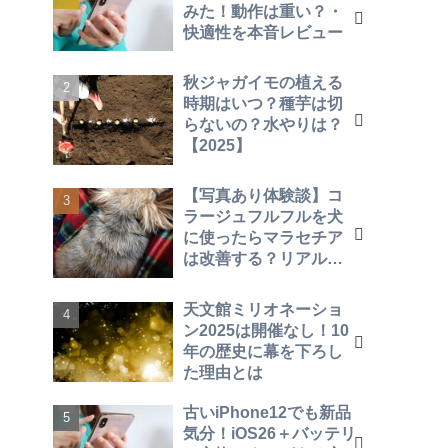
みた！動作は重い？・
快適性を本音レビュー
秋ジャガイモの植える
時期はいつ？種芋は切
らないの？水やりは？
【2025】
【写真あり体験談】コ
ラージュフルフルを犬
に使ったらマラセチア
は改善する？リアルな
効果を報告！
天文館ミリオネーショ
ン2025は開催なし！10
年の歴史に幕を下ろし
た理由とは
古いiPhone12でも新品
気分！iOS26＋バッテリ