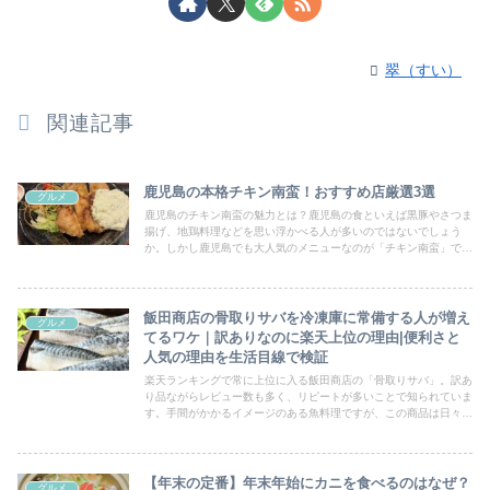
翠（すい）
関連記事
鹿児島の本格チキン南蛮！おすすめ店厳選3選
グルメ
鹿児島のチキン南蛮の魅力とは？鹿児島の食といえば黒豚やさつま
揚げ、地鶏料理などを思い浮かべる人が多いのではないでしょう
か。しかし鹿児島でも大人気のメニューなのが「チキン南蛮」で
す。もともとは宮崎発祥の郷土料理として知られる一品ですが、鹿
児島の人々の舌に合うように独自のアレンジを加えながら、県内の
定食屋や居酒屋、さらには専門店にまで広がっています。
飯田商店の骨取りサバを冷凍庫に常備する人が増え
グルメ
てるワケ｜訳ありなのに楽天上位の理由|便利さと
人気の理由を生活目線で検証
楽天ランキングで常に上位に入る飯田商店の「骨取りサバ」。訳あ
り品ながらレビュー数も多く、リピートが多いことで知られていま
す。手間がかかるイメージのある魚料理ですが、この商品は日々の
食卓に取り入れやすい工夫が人気の理由になっているようです。そ
の魅力や特徴を生活目線でまとめています。
【年末の定番】年末年始にカニを食べるのはなぜ？
グルメ