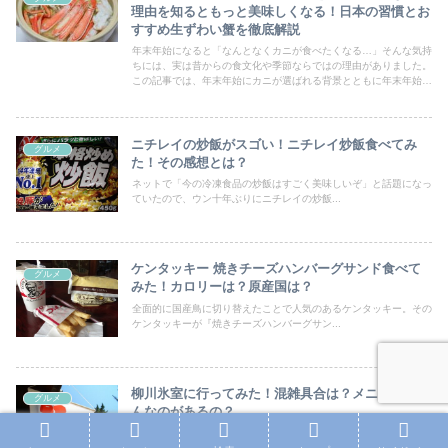
理由を知るともっと美味しくなる！日本の習慣とお
すすめ生ずわい蟹を徹底解説
年末年始になると「なんとなくカニが食べたくなる…」そんな気持
ちには、実は昔からの食文化や季節ならではの理由がありました。
この記事では、年末年始にカニが選ばれる背景とともに年末年始に
ぴったりなカニもご紹介。また通販で失敗しないためのポイントを
わかりやすく紹介。毎年人気の“カニ”が食べたくなる理由をまとめ
ています。
ニチレイの炒飯がスゴい！ニチレイ炒飯食べてみ
グルメ
た！その感想とは？
ネットで「今の冷凍食品の炒飯はすごく美味しいぞ」と話題になっ
ていたので、ウン十年ぶりにニチレイの炒飯...
ケンタッキー 焼きチーズハンバーグサンド食べて
グルメ
みた！カロリーは？原産国は？
全面的に国産鳥に切り替えたことで人気のあるケンタッキー。その
ケンタッキーが『焼きチーズハンバーグサン...
柳川氷室に行ってみた！混雑具合は？メニューはど
グルメ
んなのがあるの？
暑い日が続いているとついつい食べたくなってしまうかき氷。夏に
なったら大行列ができることで有名な柳川氷...