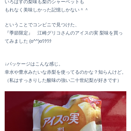
いろはすの梨味も梨のシャーベットも
もれなく美味しかった記憶しかない＾＾
ということでコンビニで見つけた、
『季節限定』 江崎グリコさんのアイスの実 梨味を買っ
てみました (o^^)oﾜｸﾜｸ
↓パッケージはこんな感じ。
幸水や豊水みたいな赤梨を使ってるのかな？知らんけど。
（私はすっきりした酸味の強い二十世紀梨が好きです）