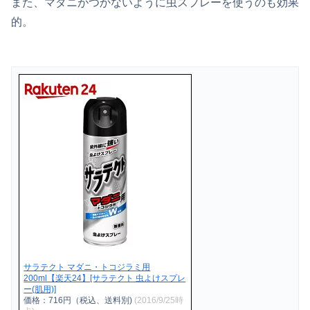
また、マダニがつかないように虫スプレーを使うのも効果
的。
サラテクト マダニ・トコジラミ用
200ml【楽天24】[サラテクト 虫よけスプレ
ー(肌用)]
価格：716円（税込、送料別)
(2016/9/25時