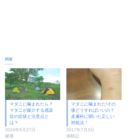
関連
マダニに噛まれたら？
マダニに噛まれた!その
マダニが媒介する感染
後どうすればいいの？
症の症状と注意点と
皮膚科に聞いた正しい
は？
対処法！
2016年9月27日
2017年7月3日
健康
体験記