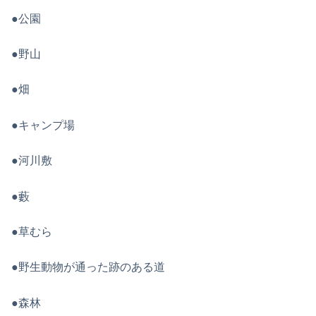
●公園
●野山
●畑
●キャンプ場
●河川敷
●藪
●草むら
●野生動物が通った跡のある道
●森林