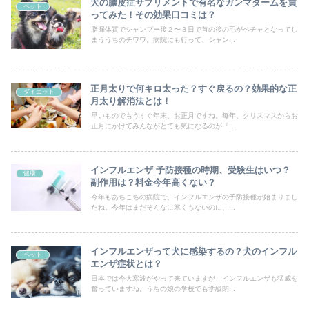
犬の膿皮症サプリメントで有名なガンマダームを買
ペット
ってみた！その効果口コミは？
脂漏体質でシャンプー後２〜３日で首の後の毛がベチャとなってし
まううちのチワワ。病院にも行って、シャン...
正月太りで何キロ太った？すぐ戻るの？効果的な正
ダイエット
月太り解消法とは！
早いものでもうすぐ年末、お正月ですね。毎年、クリスマスからお
正月にかけてみんながとても気になるのが『...
インフルエンザ 予防接種の時期、受験生はいつ？
健康
副作用は？料金今年高くない？
今年もあちこちの病院で、インフルエンザの予防接種が始まりまし
たね。今年はまだそんなに寒くもないのに、...
インフルエンザって犬に感染するの？犬のインフル
ペット
エンザ症状とは？
日本では今大寒波がやって来ていますが、インフルエンザも猛威を
奮っていますね。うちの娘の学校でも学級閉...