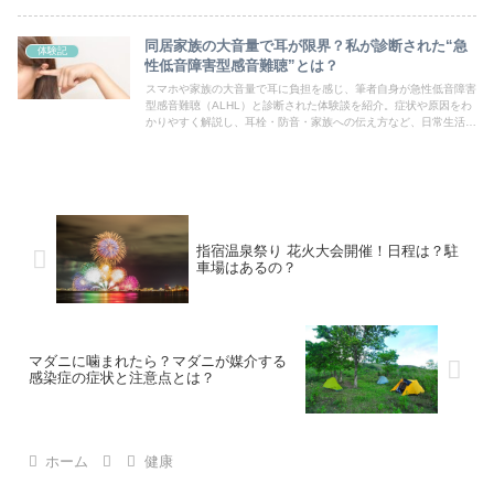
同居家族の大音量で耳が限界？私が診断された“急
体験記
性低音障害型感音難聴”とは？
スマホや家族の大音量で耳に負担を感じ、筆者自身が急性低音障害
型感音難聴（ALHL）と診断された体験談を紹介。症状や原因をわ
かりやすく解説し、耳栓・防音・家族への伝え方など、日常生活で
できる耳を守る具体的な対策をまとめました。
指宿温泉祭り 花火大会開催！日程は？駐
車場はあるの？
マダニに噛まれたら？マダニが媒介する
感染症の症状と注意点とは？
ホーム
健康