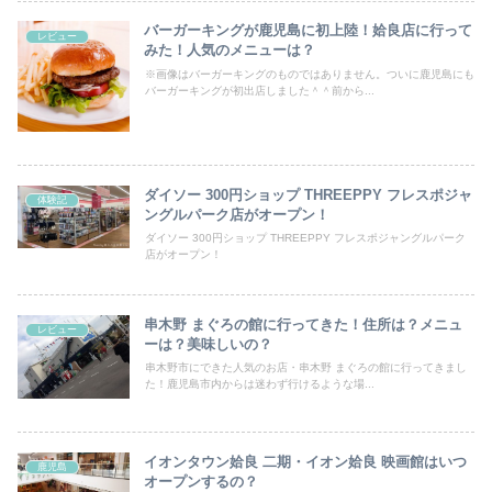
バーガーキングが鹿児島に初上陸！姶良店に行って
レビュー
みた！人気のメニューは？
※画像はバーガーキングのものではありません。ついに鹿児島にも
バーガーキングが初出店しました＾＾前から...
ダイソー 300円ショップ THREEPPY フレスポジャ
体験記
ングルパーク店がオープン！
ダイソー 300円ショップ THREEPPY フレスポジャングルパーク
店がオープン！
串木野 まぐろの館に行ってきた！住所は？メニュ
レビュー
ーは？美味しいの？
串木野市にできた人気のお店・串木野 まぐろの館に行ってきまし
た！鹿児島市内からは迷わず行けるような場...
イオンタウン姶良 二期・イオン姶良 映画館はいつ
鹿児島
オープンするの？