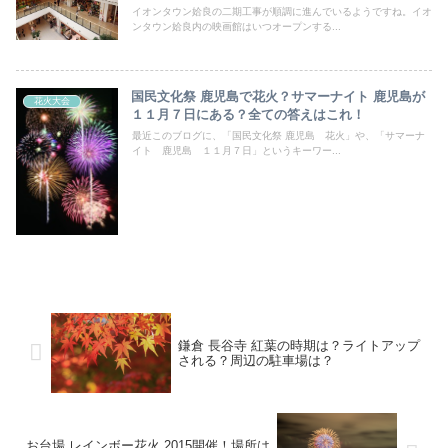
イオンタウン姶良の二期工事が順調に進んでいるようですね。イオ
ンタウン姶良内の映画館はいつオープンする...
国民文化祭 鹿児島で花火？サマーナイト 鹿児島が
花火大会
１１月７日にある？全ての答えはこれ！
最近このブログに、「国民文化祭 鹿児島 花火」や、「サマーナ
イト 鹿児島 １１月７日」というキーワー...
鎌倉 長谷寺 紅葉の時期は？ライトアップ
される？周辺の駐車場は？
お台場 レインボー花火 2015開催！場所は