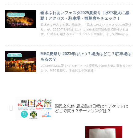
垂水ふれあいフェスタ2025夏祭り｜水中花火に感
イベント
動！アクセス・駐車場・観覧席をチェック！
垂水市を代表する夏の風物詩、「垂水ふれあいフェスタ2025夏祭
り」が、2025年8月9日（土）に旧垂水港特設会場で開催されま
す。16時から始まるステージイベントや屋台、そして20時からの
約5,000発にもおよぶ花火――特に海ならではの水中花火や音楽花
火は息を飲む美しさです。海岸に映る光と音の共鳴は、まさに「海
の夜祭り」の真骨頂。この記事では、アクセス・駐車場・観覧席な
どの基本情報から、混雑予想や楽しみ方までご紹介します。
MBC夏祭り 2023年はいつ？場所はどこ？駐車場は
鹿児島
あるの？
2023年のMBC夏まつりは中止です鹿児島で毎年人気の夏祭りのひ
とつ、MBC夏祭り。学生同士や家族連...
国民文化祭 鹿児島の日程は？チケットは
どこで買う？テーマソングは？