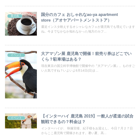
国分のカフェ おしゃれなao-ya apartment
鹿児島
store（アオヤアパートメントストア）
最近インスタ映えするオシャレなカフェが鹿児島でも増えています
ね。今までなかなか知れなかった地方のカフ...
大アマゾン展 鹿児島で開催！前売り券はどこでい
イベント
くら？駐車場はある？
現在東京の国立科学博物館で開催中の『大アマゾン展』。ものすご
い人気ですね？いよいよ6月14日(日)ま...
【インターハイ 鹿児島 2019】一般人が柔道の試合
イベント
観戦できるの？料金は？
インターハイが、 秋篠宮様、紀子様をお迎えし、今日７月２７日
からここ鹿児島で開催されます。暑い夏、高...