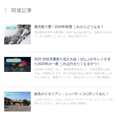
関連記事
鹿児島で雪！2018年初雪 これからどうなる？
気象
最強寒波到来中の鹿児島。高台にある我が家では、朝起きた時から
うっすら積雪していました。娘は大喜びです...
2025 伊佐市夏祭り花火大会｜ぜんぶがキレイすぎ
イベント
た2025年の一夜 これは行きたくなるやつ！
2025年7月26日（土）、鹿児島県伊佐市にて「伊佐市夏祭り花火
大会」が開催されます。約7,000発の花火が夜空と水面を照らし出
すこの催しは、家族やカップル、地元の方々にとって夏の風物詩と
して定着しています。会場周辺には屋台も多く並び、夏らしい賑わ
いが街全体を包み込む雰囲気が魅力です。この記事では、アクセス
方法や屋台情報、混雑状況などを丁寧に解説し、初めて訪れる方に
も安心して楽しんでいただける一助としてまとめました。
姶良のイタリアン・シンパティコに行ってみた！
グルメ
これからはちょっとおしゃれなところでランチをしよう！という目
標を立てたので、途中にあった姶良で建物が...