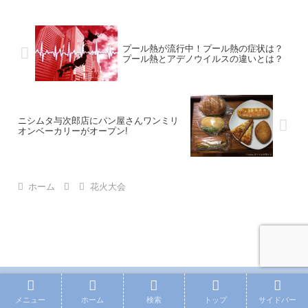
プール熱が流行中！プール熱の症状は？
プール熱とアデノウイルスの違いとは？
ニシムタ与次郎店にパン屋さんワンミリ
オンベーカリーがオープン!
ホーム
花火大会
PAGE TOP
メニュー
ホーム
検索
トップ
サイドバー