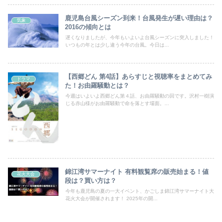
鹿児島台風シーズン到来！台風発生が遅い理由は？
気象
2016の傾向とは
遅くなりましたが、今年もいよいよ台風シーズンに突入しました！
いつもの年とは少し違う今年の台風。今日は...
【西郷どん 第4話】あらすじと視聴率をまとめてみ
ドラマ
た！お由羅騒動とは？
今週はいよいよ西郷どん第４話、お由羅騒動の回です。沢村一樹演
じる赤山様がお由羅騒動で命を落とす場面。...
錦江湾サマーナイト 有料観覧席の販売始まる！値
花火大会
段は？買い方は？
今年も鹿児島の夏の一大イベント、かごしま錦江湾サマーナイト大
花火大会が開催されます！ 2025年の開...