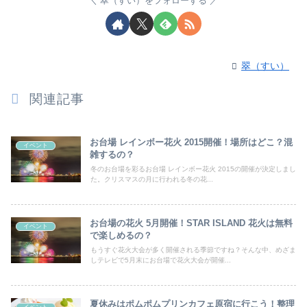
翠（すい）をフォローする
翠（すい）
関連記事
お台場 レインボー花火 2015開催！場所はどこ？混
イベント
雑するの？
冬のお台場を彩るお台場 レインボー花火 2015の開催が決定しまし
た。クリスマスの月に行われる冬の花...
お台場の花火 5月開催！STAR ISLAND 花火は無料
イベント
で楽しめるの？
もうすぐ花火大会が多く開催される季節ですね？そんな中、めざま
しテレビで5月末にお台場で花火大会が開催...
夏休みはポムポムプリンカフェ原宿に行こう！整理
イベント