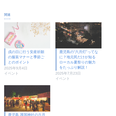
関連
戌の日に行う安産祈願
鹿児島の“六月灯”ってな
の服装マナーと季節ご
に？地元民だけが知る
とのポイント
ローカル夏祭りの魅力
をたっぷり解説！
2025年9月4日
イベント
2025年7月23日
イベント
鹿児島 護国神社の六月