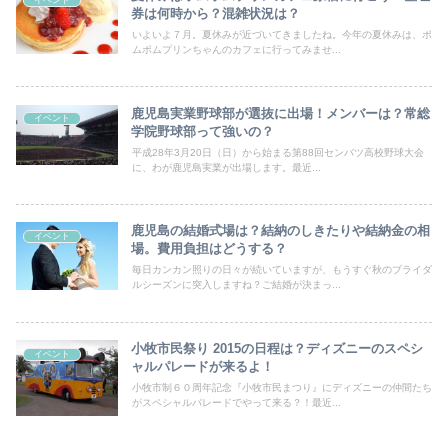
券は何時から？混雑状況は？
いよいよ７月。夏休みが近づいてきましたね。今年の夏休みは、ポ
ムポムプリンちゃんのカフェに行ってみませ...
鹿児島実業野球部が選抜に出場！メンバーは？常総
イベント
学院野球部って強いの？
平成28年3月20日（日）から始まる第88回センバツ高校野球大会
に、わが鹿児島実業が出場します。最近...
鹿児島の結婚式場は？結納のしきたりや結納金の相
イベント
場。費用負担はどうする？
毎日カンカン照りの日々が続いていますが、もうすぐ秋のブライダ
ルシーズンに突入しますね？ご結婚が決まっ...
小牧市民祭り 2015の日程は？ディズニーのスペシ
イベント
ャルパレードが来るよ！
小牧市制６０周年記念『小牧市民まつり』にディズニーの仲間たち
がスペシャルパレードでやって来る？！最近...