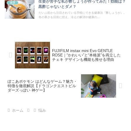
生姜が苦手な私が酢しょうが作ってみた！効能は？
健康
黒酢じゃないとダメ？
だいぶ前から注目されている手軽にできる健康法『酢しょうが』。
冬の寒さを目前に控え、冷えの解消や健康の...
FUJIFILM instax mini Evo GENTLE
ROSE｜“かわいい”と“本格派”を両立した
チェキ デザインも機能も推せる理由
ぽこあポケモン はどんなゲーム？魅力・
特徴を徹底解説【ドラゴンクエストビル
ダーズっぽい 神ゲー】
ホーム
悩み