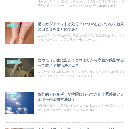
化をきっかけに、無理なくやめたいと考える人が増えています。相
手別の適切なマナー、フェードアウトの方法、LINEへの移行、季
節の挨拶状など、関係を崩さずに続けられる選択肢をわかりやすく
整理しました。
足パカダイエットが効く？いつやるといいの？効果
悩み
の口コミをまとめてみた
たったそれだけで足が細く綺麗になるの？っと話題の足パカ。スク
ワットはきついし、足に筋肉が付いちゃうよ...
コウモリが家に出た！コウモリから病気が感染する
体験記
って本当？撃退法とは？
コウモリが家に出るのを悩んでいる人、多いみたいですね？実はう
ちももう年々もコウモリがやって来てます。...
紫外線アレルギーで病院に行ってきた！紫外線アレ
体験記
ルギーの治療方法は？
紫外線が降り注ぐ季節になりましたね。私はアトピー体質なんです
が、今年「紫外線アレルギー」の様な症状が...