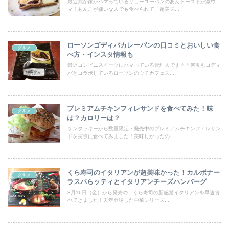
最近我が家がハマっているリョーユーパンのあんトーストが激ウ
マ！あんこが嫌いな人でも食べられて、超美味...
ローソンゴディバカレーパンの口コミとおいしい食
グルメ
べ方・インスタ情報も
最近コンビニスイーツにハマっている管理人です＾＾何度もゴディ
バとコラボしているローソンのウチカフェス...
プレミアムチキンフィレサンドを食べてみた！味
グルメ
は？カロリーは？
ケンタッキーから数量限定・発売中のプレミアムチキンフィレサン
ドを実際に食べてみました！美味しかったの...
くら寿司のイタリアンが超美味かった！カルボナー
グルメ
ラスパらッティとイタリアンチーズハンバーグ
3月16日（金）から発売の、くら寿司の新感覚イタリアンを早速食
べてきました！去年登場した中華シリーズ...