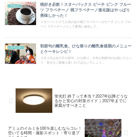
桃好き必飲！スターバックス ピーチ ピンク フルー
グルメ
ツ フラペチーノ 桃フラペチーノ進化版はやっぱり
美味しかった！
スターバックスで人気のあの桃フラペチーノがピーチ ピンク フル
ーツ フラペチーノとして夏用に進化して...
初節句の離乳食。ひな祭りの離乳食後期のメニュー
イベント
とケーキレシピ！
３月３日は女の子の節句、ひな祭り。今年が初節句のお祝いだとい
う、幸せなご家庭も多いのではないでしょう...
蛍光灯 終了って本当？2027年以降どうな
るかと安心の対策ガイド｜2027年までに
家庭がすべきこと
アミュのイルミを100％楽しむならコレ！
空いてる時間・撮影スポット・寄り道プ