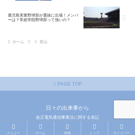
鹿児島実業野球部が選抜に出場！メンバ
ーは？常総学院野球部って強いの？
ホーム
登山
PAGE TOP
日々の出来事から
改正電気通信事業法に関する表記
© 2015 日々の出来事から.
メニュー
ホーム
検索
トップ
サイドバー