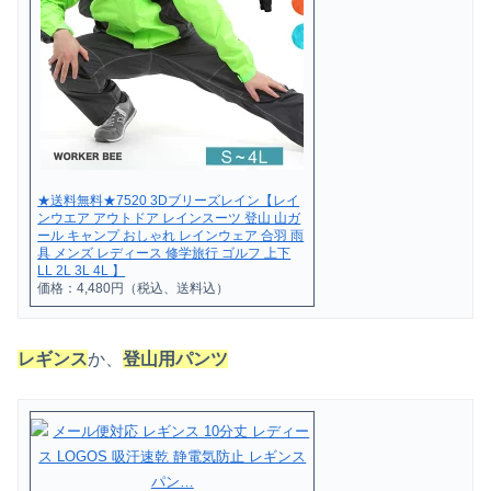
★送料無料★7520 3Dブリーズレイン【レイ
ンウエア アウトドア レインスーツ 登山 山ガ
ール キャンプ おしゃれ レインウェア 合羽 雨
具 メンズ レディース 修学旅行 ゴルフ 上下
LL 2L 3L 4L 】
価格：4,480円（税込、送料込）
レギンス
か、
登山用パンツ