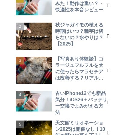
みた！動作は重い？・
快適性を本音レビュー
秋ジャガイモの植える
時期はいつ？種芋は切
らないの？水やりは？
【2025】
【写真あり体験談】コ
ラージュフルフルを犬
に使ったらマラセチア
は改善する？リアルな
効果を報告！
古いiPhone12でも新品
気分！iOS26＋バッテリ
ー交換でよみがえる方
法
天文館ミリオネーショ
ン2025は開催なし！10