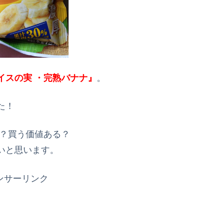
イスの実 ・完熟バナナ』
。
た！
の？買う価値ある？
いと思います。
ンサーリンク