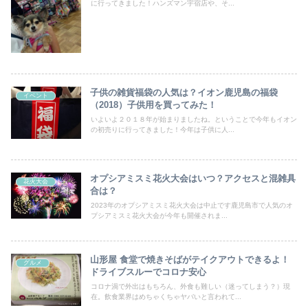
に行ってきました！ハンズマン宇宿店や、そ...
子供の雑貨福袋の人気は？イオン鹿児島の福袋
イベント
（2018）子供用を買ってみた！
いよいよ２０１８年が始まりましたね。ということで今年もイオン
の初売りに行ってきました！今年は子供に人...
オプシアミスミ花火大会はいつ？アクセスと混雑具
花火大会
合は？
2023年のオプシアミスミ花火大会は中止です鹿児島市で人気のオ
プシアミスミ花火大会が今年も開催されま...
山形屋 食堂で焼きそばがテイクアウトできるよ！
グルメ
ドライブスルーでコロナ安心
コロナ渦で外出はもちろん、外食も難しい（迷ってしまう？）現
在。飲食業界はめちゃくちゃヤバいと言われて...