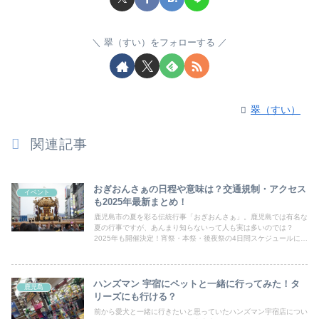
翠（すい）をフォローする
翠（すい）
関連記事
おぎおんさぁの日程や意味は？交通規制・アクセス
イベント
も2025年最新まとめ！
鹿児島市の夏を彩る伝統行事「おぎおんさぁ」。鹿児島では有名な
夏の行事ですが、あんまり知らないって人も実は多いのでは？
2025年も開催決定！宵祭・本祭・後夜祭の4日間スケジュールにな
り、さらに賑やかに開催されます。今年版は「最新情報」で完全ア
ップデート👍※この記事内の写真は撮影当時のもので、現在の店舗
の外観や情報とは異なる場合があります。最新情報は公式サイトや
店舗にご確認ください。
ハンズマン 宇宿にペットと一緒に行ってみた！タ
鹿児島
リーズにも行ける？
前から愛犬と一緒に行きたいと思っていたハンズマン宇宿店につい