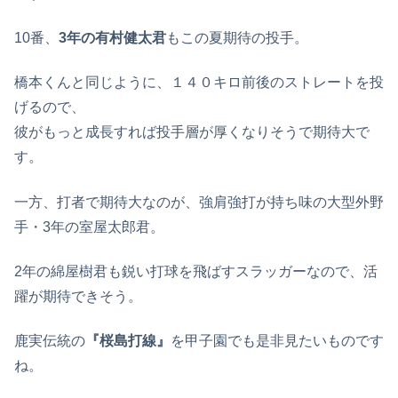
10番、
3年の有村健太君
もこの夏期待の投手。
橋本くんと同じように、１４０キロ前後のストレートを投
げるので、
彼がもっと成長すれば投手層が厚くなりそうで期待大で
す。
一方、打者で期待大なのが、強肩強打が持ち味の大型外野
手・3年の室屋太郎君。
2年の綿屋樹君も鋭い打球を飛ばすスラッガーなので、活
躍が期待できそう。
鹿実伝統の
『桜島打線』
を甲子園でも是非見たいものです
ね。