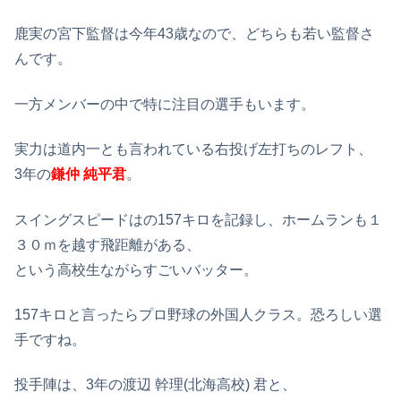
鹿実の宮下監督は今年43歳なので、どちらも若い監督さ
んです。
一方メンバーの中で特に注目の選手もいます。
実力は道内一とも言われている右投げ左打ちのレフト、
3年の
鎌仲 純平君
。
スイングスピードはの157キロを記録し、ホームランも１
３０ｍを越す飛距離がある、
という高校生ながらすごいバッター。
157キロと言ったらプロ野球の外国人クラス。恐ろしい選
手ですね。
投手陣は、3年の渡辺 幹理(北海高校) 君と、