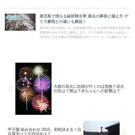
鹿児島で増える線状降水帯 過去の事例と備え方 ゲ
災害
リラ豪雨との違いも解説！
鹿児島で近年増加している線状降水帯による大雨の特徴や過去の被
害事例をわかりやすく解説します。ゲリラ豪雨との違いも紹介し、
日常的にできる備えや情報収集のポイントについても触れていま
す。安心して暮らすための防災知識を身につけましょう。
大曲の花火に妊婦が行くのは危険？花火
の音は？煙は？赤ちゃんへの影響は？
甲子園 組み合わせ 2015。初戦決まる！注
目選手は？注目試合は？