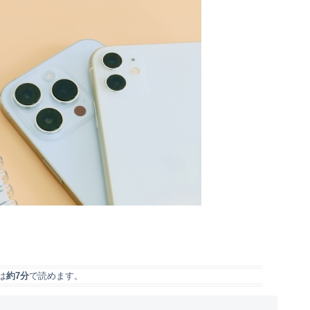
は
約7分
で読めます。