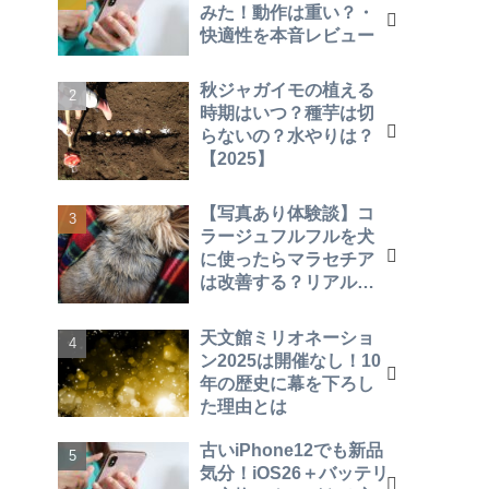
みた！動作は重い？・
快適性を本音レビュー
秋ジャガイモの植える
時期はいつ？種芋は切
らないの？水やりは？
【2025】
【写真あり体験談】コ
ラージュフルフルを犬
に使ったらマラセチア
は改善する？リアルな
効果を報告！
天文館ミリオネーショ
ン2025は開催なし！10
年の歴史に幕を下ろし
た理由とは
古いiPhone12でも新品
気分！iOS26＋バッテリ