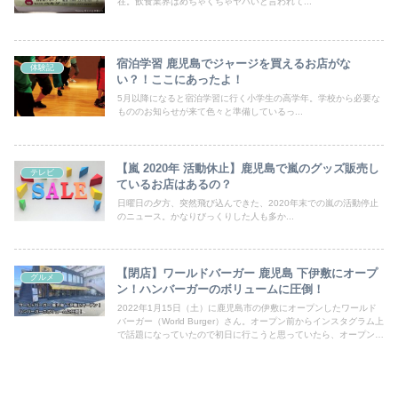
在。飲食業界はめちゃくちゃヤバいと言われて...
宿泊学習 鹿児島でジャージを買えるお店がな
体験記
い？！ここにあったよ！
5月以降になると宿泊学習に行く小学生の高学年。学校から必要な
もののお知らせが来て色々と準備しているっ...
【嵐 2020年 活動休止】鹿児島で嵐のグッズ販売し
テレビ
ているお店はあるの？
日曜日の夕方、突然飛び込んできた、2020年末での嵐の活動停止
のニュース。かなりびっくりした人も多か...
【閉店】ワールドバーガー 鹿児島 下伊敷にオープ
グルメ
ン！ハンバーガーのボリュームに圧倒！
2022年1月15日（土）に鹿児島市の伊敷にオープンしたワールド
バーガー（World Burger）さん。オープン前からインスタグラム上
で話題になっていたので初日に行こうと思っていたら、オープン1
時間前なのに人が並んでいてオープン後はすごい行列ができていま
した。そろそろ落ち着いた頃かな？ということで、オープンから4
日目の19日に行ってみましたがすごいことになってました！今日
は話題沸騰中のワールドバーガーレビューです。