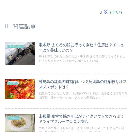
翠（すい）
関連記事
串木野 まぐろの館に行ってきた！住所は？メニュ
レビュー
ーは？美味しいの？
串木野市にできた人気のお店・串木野 まぐろの館に行ってきまし
た！鹿児島市内からは迷わず行けるような場...
鹿児島の紅葉の時期はいつ？鹿児島の紅葉狩りオス
生活
スメスポットは？
鹿児島ではまだまだ暑い日が続いていますが、北海道ではそろそろ
山間部で雪だそうですね。そろそろ鹿児島で...
山形屋 食堂で焼きそばがテイクアウトできるよ！
グルメ
ドライブスルーでコロナ安心
コロナ渦で外出はもちろん、外食も難しい（迷ってしまう？）現