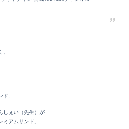
く、
ンド。
んしぇい（先生）が
レミアムサンド。