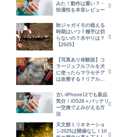
みた！動作は重い？・
快適性を本音レビュー
秋ジャガイモの植える
時期はいつ？種芋は切
らないの？水やりは？
【2025】
【写真あり体験談】コ
ラージュフルフルを犬
に使ったらマラセチア
は改善する？リアルな
効果を報告！
古いiPhone12でも新品
気分！iOS26＋バッテリ
ー交換でよみがえる方
法
天文館ミリオネーショ
ン2025は開催なし！10