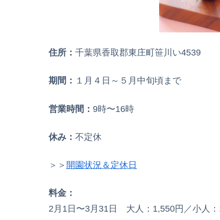
住所：
千葉県香取郡東庄町笹川い4539
期間：
１月４日～５月中旬頃まで
営業時間：
9時〜16時
休み：
不定休
＞＞
開園状況＆定休日
料金：
2月1日〜3月31日 大人：1,550円／小人：1