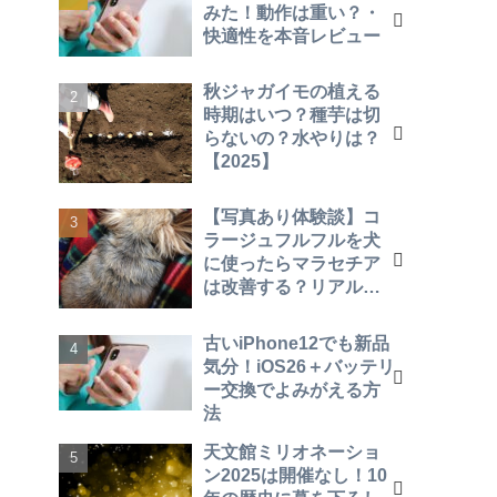
みた！動作は重い？・
快適性を本音レビュー
秋ジャガイモの植える
時期はいつ？種芋は切
らないの？水やりは？
【2025】
【写真あり体験談】コ
ラージュフルフルを犬
に使ったらマラセチア
は改善する？リアルな
効果を報告！
古いiPhone12でも新品
気分！iOS26＋バッテリ
ー交換でよみがえる方
法
天文館ミリオネーショ
ン2025は開催なし！10