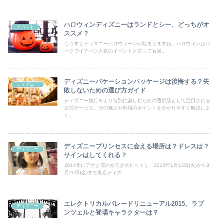
ハロウィンディズニーはランドとシー、どっちがオ
イベント
ススメ？
もうすぐディズニーハロウィーンが始まりますね。ハロウィンはパ
ークでイチバン人気のイベントと言っても過...
ディズニーバケーションパッケージは後悔する？失
ディズニー
敗しないための選び方ガイド
ディズニー旅行をより特別に楽しむための選択肢として注目される
公式サービス。その魅力や利用のポイントを分かりやすく解説しま
す。
ディズニープリンセスに会える場所は？ドレスは？
ディズニー
サインはしてくれる？
2014年にアナと雪の女王が大ヒットし、2015年1月13日(火)から3
月20日(金)まで東京ディズ...
エレクトリカルパレードリニューアル2015。ラプ
ディズニー
ンツェルと登場キャラクターは？