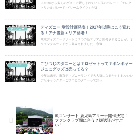
2001年から多くのゲストに親しまれている夜のパレード『エレク
トリカルパレード･ドリームライツ』が２...
ディズニー 増設計画発表！2017年以降はこう変わ
ディズニー
る！アナ雪新エリア登場！
東京ディズニーリゾートに３つの新エリアが開発されることが、オ
リエンタルランドから発表されました。永遠...
こひつじのダニーとは？ロゼットって？ボンボヤー
ディズニー
ジュにグッズは売ってる？
今年は未年。東京ディズニーランドで大人気になるかもしれないレ
アなキャラクターこひつじのダニーって知っ...
嵐コンサート 鹿児島アリーナ開催決定！
ファンクラブ間に合う？顔認証がすご
い！