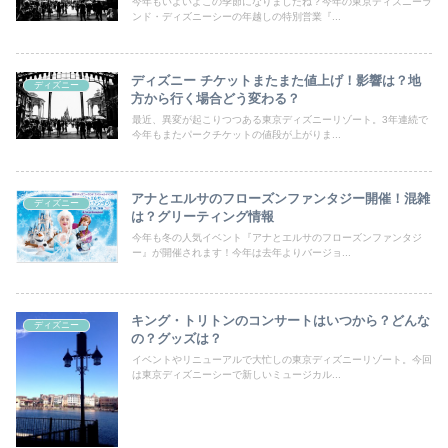
今年もいよいよこの季節になりましたね？今年の東京ディズニーラ
ンド・ディズニーシーの年越しの特別営業『...
ディズニー チケットまたまた値上げ！影響は？地
ディズニー
方から行く場合どう変わる？
最近、異変が起こりつつある東京ディズニーリゾート。3年連続で
今年もまたパークチケットの値段が上がりま...
アナとエルサのフローズンファンタジー開催！混雑
ディズニー
は？グリーティング情報
今年も冬の人気イベント『アナとエルサのフローズンファンタジ
ー』が開催されます！今年は去年よりバージョ...
キング・トリトンのコンサートはいつから？どんな
ディズニー
の？グッズは？
イベントやリニューアルで大忙しの東京ディズニーリゾート。今回
は東京ディズニーシーで新しいミュージカル...