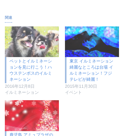
関連
ペットとイルミネーシ
東京 イルミネーション
ョンを見に行こう！ハ
綺麗なところは台場 イ
ウステンボスのイルミ
ルミネーション！フジ
ネーション
テレビが綺麗！
2016年12月8日
2015年11月30日
イルミネーション
イベント
鹿児島 アミュプラザの