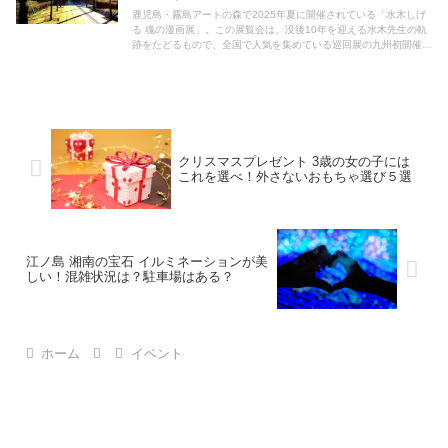
鹿児島・霧島アートの森で2025年夏に開催されている「水木しげ
る 魂の漫画展」。この展覧会は、没後10年を迎える水木先生の軌
跡をたどるもので、全国で人気を集めている巡回展の九州初開催で
す。特に「ゲゲゲの鬼太郎」ファンにはたまらない展示内容が満
載。原画、資料、愛用の道具など、鬼太郎の世界観がどのように生
まれたのかをじっくり堪能できます。自然に囲まれた霧島アートの
森で、あなたも鬼太郎と一緒に水木ワールドに迷い込んでみません
か？
クリスマスプレゼント 3歳の女の子には
これを選べ！外さないおもちゃ選び５選
江ノ島 湘南の宝石 イルミネーションが美
しい！混雑状況は？駐車場はある？
ホーム
イベント