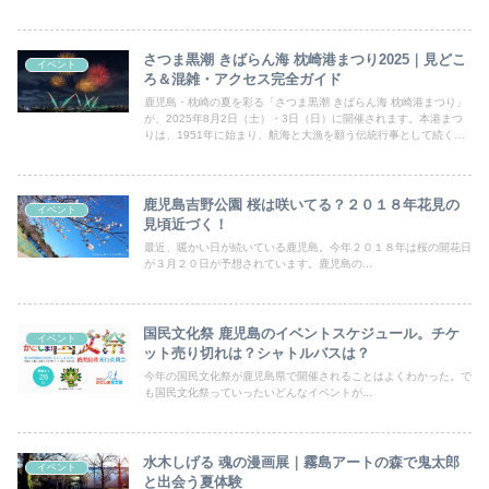
さつま黒潮 きばらん海 枕崎港まつり2025｜見どこ
イベント
ろ＆混雑・アクセス完全ガイド
鹿児島・枕崎の夏を彩る「さつま黒潮 きばらん海 枕崎港まつり」
が、2025年8月2日（土）・3日（日）に開催されます。本港まつ
りは、1951年に始まり、航海と大漁を願う伝統行事として続く、
南薩摩最大級の夏祭りです。そしてフィナーレを飾るのは、海辺に
咲く1万発の花火と九州最大級の三尺玉。その勢いと迫力を間近で
感じられるのが魅力です。地元グルメや屋台の賑わい、伝統行事か
らステージショーまで、一日中心がわくわく。今回は、初めての方
鹿児島吉野公園 桜は咲いてる？２０１８年花見の
イベント
にもわかりやすく、アクセス、混雑、駐車場、屋台情報など最新情
見頃近づく！
報をくわしくご紹介します。
最近、暖かい日が続いている鹿児島。今年２０１８年は桜の開花日
が３月２０日が予想されています。鹿児島の...
国民文化祭 鹿児島のイベントスケジュール。チケ
イベント
ット売り切れは？シャトルバスは？
今年の国民文化祭が鹿児島県で開催されることはよくわかった。で
も国民文化祭っていったいどんなイベントが...
水木しげる 魂の漫画展｜霧島アートの森で鬼太郎
イベント
と出会う夏体験