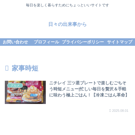
毎日を楽しく暮らすためにちょっといいサイトです
日々の出来事から
お問い合わせ
プロフィール
プライバシーポリシー
サイトマップ
家事時短
ニチレイ 三ツ星プレートで楽しむごちそ
グルメ
う時短メニュー|忙しい毎日を贅沢＆手軽
に味わう極上ごはん！【冷凍ごはん革命】
2025.08.01