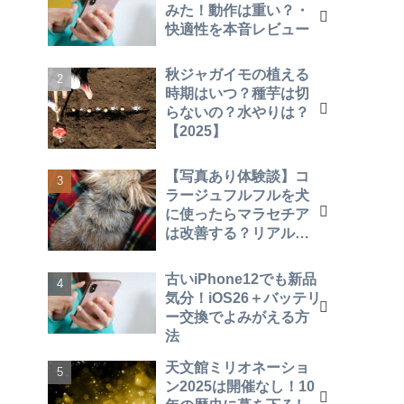
みた！動作は重い？・
快適性を本音レビュー
秋ジャガイモの植える
時期はいつ？種芋は切
らないの？水やりは？
【2025】
【写真あり体験談】コ
ラージュフルフルを犬
に使ったらマラセチア
は改善する？リアルな
効果を報告！
古いiPhone12でも新品
気分！iOS26＋バッテリ
ー交換でよみがえる方
法
天文館ミリオネーショ
ン2025は開催なし！10