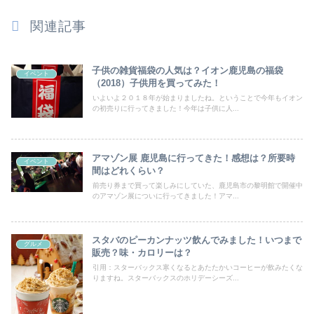
関連記事
子供の雑貨福袋の人気は？イオン鹿児島の福袋
イベント
（2018）子供用を買ってみた！
いよいよ２０１８年が始まりましたね。ということで今年もイオン
の初売りに行ってきました！今年は子供に人...
アマゾン展 鹿児島に行ってきた！感想は？所要時
イベント
間はどれくらい？
前売り券まで買って楽しみにしていた、鹿児島市の黎明館で開催中
のアマゾン展についに行ってきました！アマ...
スタバのピーカンナッツ飲んでみました！いつまで
グルメ
販売？味・カロリーは？
引用：スターバックス寒くなるとあたたかいコーヒーが飲みたくな
りますね。スターバックスのホリデーシーズ...