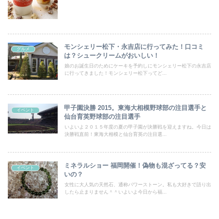
モンシェリー松下・永吉店に行ってみた！口コミ
グルメ
は？シュークリームがおいしい！
娘のお誕生日のためにケーキを予約しにモンシェリー松下の永吉店
に行ってきました！モンシェリー松下ってど...
甲子園決勝 2015。東海大相模野球部の注目選手と
イベント
仙台育英野球部の注目選手
いよいよ２０１５年度の夏の甲子園が決勝戦を迎えますね。今日は
決勝戦直前！東海大相模と仙台育英の注目選...
ミネラルショー 福岡開催！偽物も混ざってる？安
イベント
いの？
女性に大人気の天然石、通称パワーストーン。私も大好きで語り出
したら止まりません＾＾いよいよ今日から福...