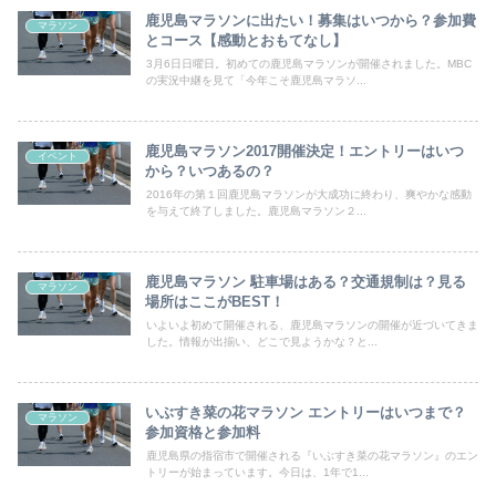
鹿児島マラソンに出たい！募集はいつから？参加費
マラソン
とコース【感動とおもてなし】
3月6日日曜日。初めての鹿児島マラソンが開催されました。MBC
の実況中継を見て「今年こそ鹿児島マラソ...
鹿児島マラソン2017開催決定！エントリーはいつ
イベント
から？いつあるの？
2016年の第１回鹿児島マラソンが大成功に終わり、爽やかな感動
を与えて終了しました。鹿児島マラソン２...
鹿児島マラソン 駐車場はある？交通規制は？見る
マラソン
場所はここがBEST！
いよいよ初めて開催される、鹿児島マラソンの開催が近づいてきま
した。情報が出揃い、どこで見ようかな？と...
いぶすき菜の花マラソン エントリーはいつまで？
マラソン
参加資格と参加料
鹿児島県の指宿市で開催される『いぶすき菜の花マラソン』のエン
トリーが始まっています。今日は、1年で1...